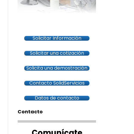
Solicitar Información
Solicitar una cotización
Solicita una demostración
Contacto SolidServicios
Datos de contacto
Contacto
Comunícate