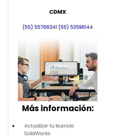
CDMX
(55) 55766341
(55) 53596144
Más i
nformación:
Actualizar tu licencia
SolidWorks