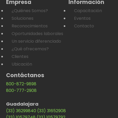
Empresa
Información
¿Quiénes Somos?
Capacitación
Soluciones
Eventos
Reconocimientos
Contacto
Oportunidades laborales
Un servicio diferenciado
¿Qué ofrecemos?
Clientes
Ubicación
Contáctanos
800-872-9898
800-777-2908
Guadalajara
(33) 36299840
(33) 31652908
(33) 10579748
(33) 10579792