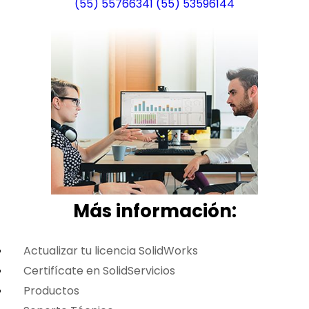
(55) 55766341
(55) 53596144
Más i
nformación:
Actualizar tu licencia SolidWorks
Certifícate en SolidServicios
Productos