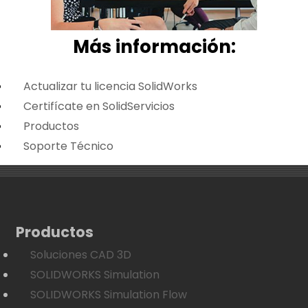
Más i
nformación:
Actualizar tu licencia SolidWorks
Certifícate en SolidServicios
Productos
Soporte Técnico
Productos
Soluciones CAD 3D
SOLIDWORKS Simulation
SOLIDWORKS Simulation Flow