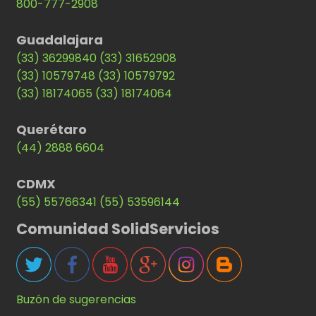
800-777-2908
Guadalajara
(33) 36299840
(33) 31652908
(33) 10579748
(33) 10579792
(33) 18174065
(33) 18174064
Querétaro
(44) 2888 6604
CDMX
(55) 55766341
(55) 53596144
Comunidad SolidServicios
Buzón de sugerencias