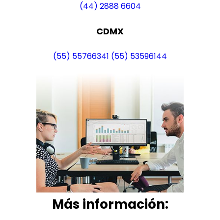
(44) 2888 6604
CDMX
(55) 55766341
(55) 53596144
Más i
nformación: