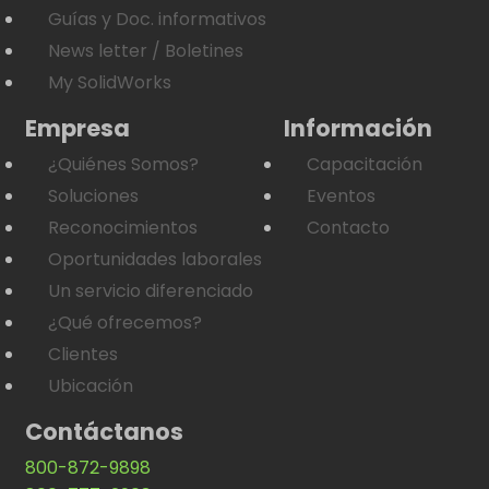
Guías y Doc. informativos
News letter / Boletines
My SolidWorks
Empresa
Información
¿Quiénes Somos?
Capacitación
Soluciones
Eventos
Reconocimientos
Contacto
Oportunidades laborales
Un servicio diferenciado
¿Qué ofrecemos?
Clientes
Ubicación
Contáctanos
800-872-9898