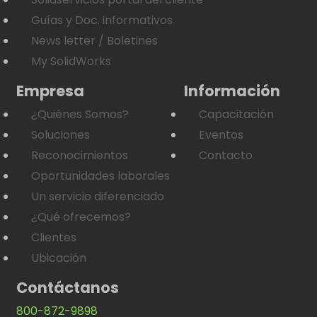
Guías y Doc. informativos
News letter / Boletines
My SolidWorks
Empresa
Información
¿Quiénes Somos?
Capacitación
Soluciones
Eventos
Reconocimientos
Contacto
Oportunidades laborales
Un servicio diferenciado
¿Qué ofrecemos?
Clientes
Ubicación
Contáctanos
800-872-9898