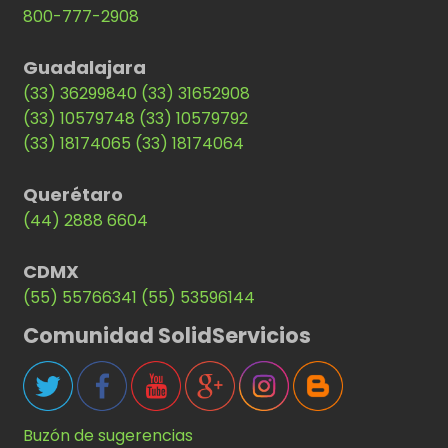
800-777-2908
Guadalajara
(33) 36299840
(33) 31652908
(33) 10579748
(33) 10579792
(33) 18174065
(33) 18174064
Querétaro
(44) 2888 6604
CDMX
(55) 55766341
(55) 53596144
Comunidad SolidServicios
Buzón de sugerencias