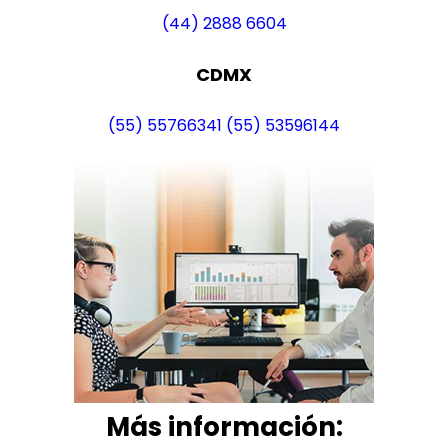
(44) 2888 6604
CDMX
(55) 55766341
(55) 53596144
Más i
nformación: