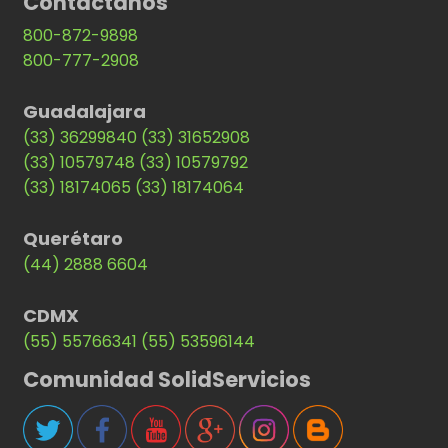
Contáctanos
800-872-9898
800-777-2908
Guadalajara
(33) 36299840
(33) 31652908
(33) 10579748
(33) 10579792
(33) 18174065
(33) 18174064
Querétaro
(44) 2888 6604
CDMX
(55) 55766341
(55) 53596144
Comunidad SolidServicios