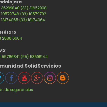
adalajara
) 36299840
(33) 31652908
) 10579748
(33) 10579792
) 18174065
(33) 18174064
erétaro
) 2888 6604
MX
) 55766341
(55) 53596144
munidad SolidServicios
ón de sugerencias