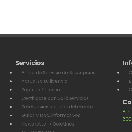
Servicios
In
Póliza de Servicio de Suscripción
C
Actualiza tu licencia
E
Soporte Técnico
C
Certificate con SolidServicios
Co
Solidservicios portal del cliente
800
Guías y Doc. informativos
800
News letter / Boletines