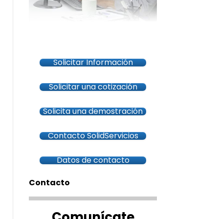
Solicitar Información
Solicitar una cotización
Solicita una demostración
Contacto SolidServicios
Datos de contacto
Contacto
Comunícate