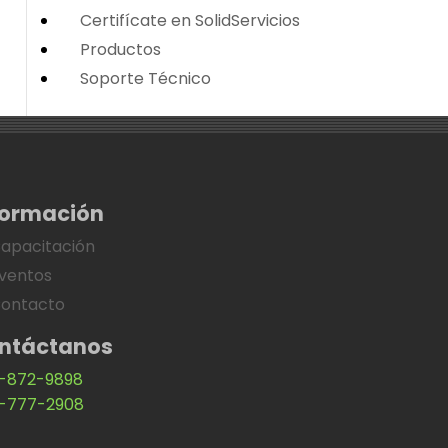
Certifícate en SolidServicios
Productos
Soporte Técnico
formación
apacitación
ventos
ontacto
ntáctanos
-872-9898
-777-2908