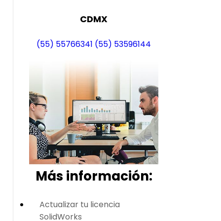
CDMX
(55) 55766341
(55) 53596144
Más i
nformación:
Actualizar tu licencia
SolidWorks