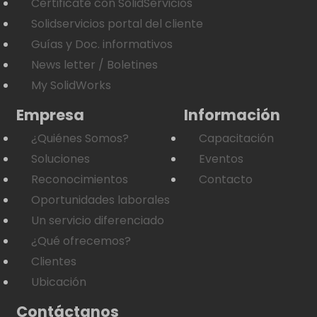
Certificate con SolidServicios
Solidservicios portal del cliente
Guías y Doc. informativos
News letter / Boletines
My SolidWorks
Empresa
Información
¿Quiénes Somos?
Capacitación
Soluciones
Eventos
Reconocimientos
Contacto
Oportunidades laborales
Un servicio diferenciado
¿Qué ofrecemos?
Clientes
Ubicación
Contáctanos