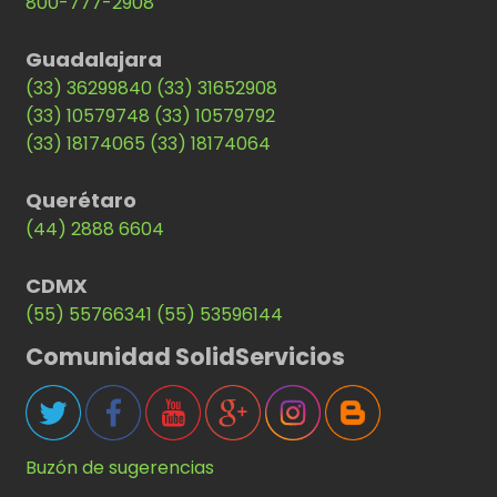
800-777-2908
Guadalajara
(33) 36299840
(33) 31652908
(33) 10579748
(33) 10579792
(33) 18174065
(33) 18174064
Querétaro
(44) 2888 6604
CDMX
(55) 55766341
(55) 53596144
Comunidad SolidServicios
Buzón de sugerencias