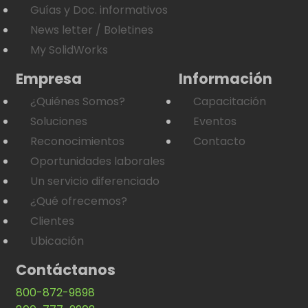
Guías y Doc. informativos
News letter / Boletines
My SolidWorks
Empresa
Información
¿Quiénes Somos?
Capacitación
Soluciones
Eventos
Reconocimientos
Contacto
Oportunidades laborales
Un servicio diferenciado
¿Qué ofrecemos?
Clientes
Ubicación
Contáctanos
800-872-9898