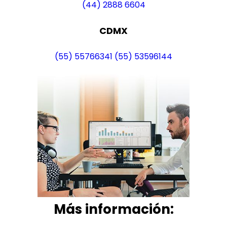
(44) 2888 6604
CDMX
(55) 55766341
(55) 53596144
Más i
nformación: