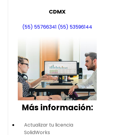
CDMX
(55) 55766341
(55) 53596144
Más i
nformación:
Actualizar tu licencia
SolidWorks