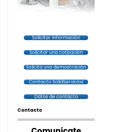
Solicitar Información
Solicitar una cotización
Solicita una demostración
Contacto SolidServicios
Datos de contacto
Contacto
Comunícate