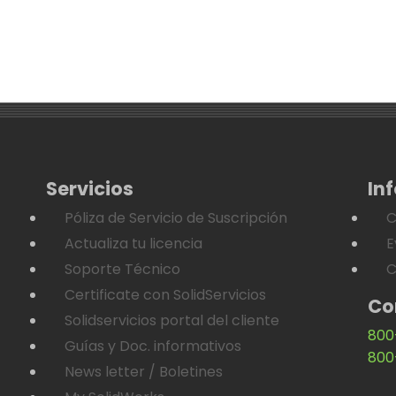
Servicios
In
Póliza de Servicio de Suscripción
C
Actualiza tu licencia
E
Soporte Técnico
C
Certificate con SolidServicios
Co
Solidservicios portal del cliente
800
Guías y Doc. informativos
800
News letter / Boletines