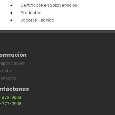
Certifícate en SolidServicios
Productos
Soporte Técnico
formación
apacitación
ventos
ontacto
ntáctanos
-872-9898
-777-2908