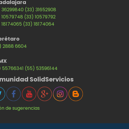
adalajara
) 36299840
(33) 31652908
) 10579748
(33) 10579792
) 18174065
(33) 18174064
erétaro
) 2888 6604
MX
) 55766341
(55) 53596144
munidad SolidServicios
ón de sugerencias