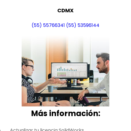
CDMX
(55) 55766341
(55) 53596144
Más i
nformación:
Actualizar tu licencia SolidWorks