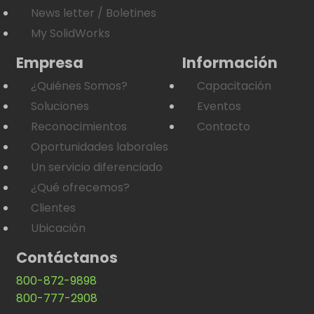
News letter / Boletines
My SolidWorks
Empresa
Información
¿Quiénes Somos?
Capacitación
Soluciones
Eventos
Reconocimientos
Contacto
Oportunidades laborales
Un servicio diferenciado
¿Qué ofrecemos?
Clientes
Ubicación
Contáctanos
800-872-9898
800-777-2908