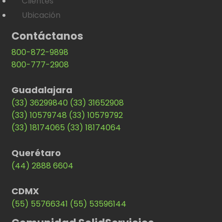
Clientes
Ubicación
Contáctanos
800-872-9898
800-777-2908
Guadalajara
(33) 36299840
(33) 31652908
(33) 10579748
(33) 10579792
(33) 18174065
(33) 18174064
Querétaro
(44) 2888 6604
CDMX
(55) 55766341
(55) 53596144