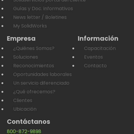
Guías y Doc. informativos
News letter / Boletines
My SolidWorks
Empresa
Información
¿Quiénes Somos?
Capacitación
Soluciones
Eventos
Reconocimientos
Contacto
Oportunidades laborales
Un servicio diferenciado
¿Qué ofrecemos?
Clientes
Ubicación
Contáctanos
800-872-9898