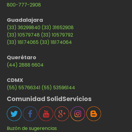
800-777-2908
Guadalajara
(33) 36299840
(33) 31652908
(33) 10579748
(33) 10579792
(33) 18174065
(33) 18174064
Querétaro
(44) 2888 6604
CDMX
(55) 55766341
(55) 53596144
Comunidad SolidServicios
Buzón de sugerencias