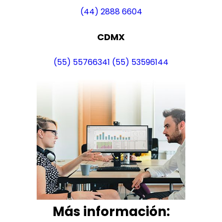
(44) 2888 6604
CDMX
(55) 55766341
(55) 53596144
Más i
nformación: