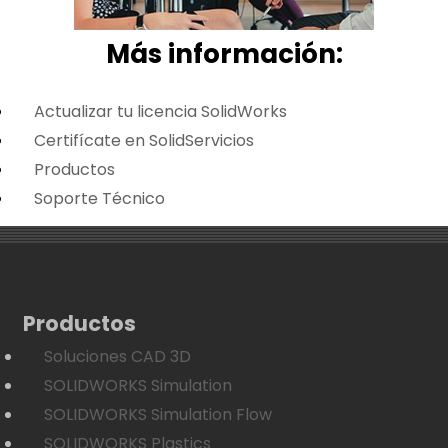
Más i
nformación:
Actualizar tu licencia SolidWorks
Certifícate en SolidServicios
Productos
Soporte Técnico
Productos
Soluciones CAD 3D
SOLIDWORKS Simulation
SOLIDWORKS Simulation Flow
SOLIDWORKS Plastics