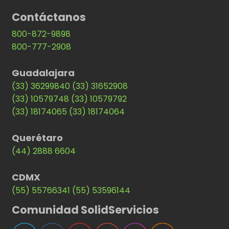
Contáctanos
800-872-9898
800-777-2908
Guadalajara
(33) 36299840
(33) 31652908
(33) 10579748
(33) 10579792
(33) 18174065
(33) 18174064
Querétaro
(44) 2888 6604
CDMX
(55) 55766341
(55) 53596144
Comunidad SolidServicios