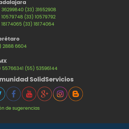
adalajara
) 36299840
(33) 31652908
) 10579748
(33) 10579792
) 18174065
(33) 18174064
erétaro
) 2888 6604
MX
) 55766341
(55) 53596144
munidad SolidServicios
ón de sugerencias