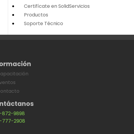
Certifícate en SolidServicios
Productos
Soporte Técnico
formación
apacitación
ventos
ontacto
ntáctanos
-872-9898
-777-2908