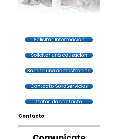
Solicitar Información
Solicitar una cotización
Solicita una demostración
Contacto SolidServicios
Datos de contacto
Contacto
Comunícate