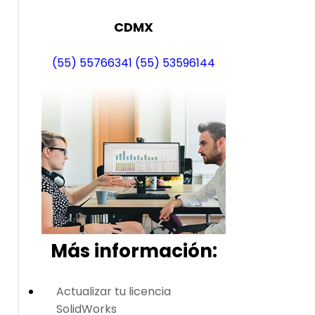
CDMX
(55) 55766341
(55) 53596144
Más i
nformación:
Actualizar tu licencia
SolidWorks