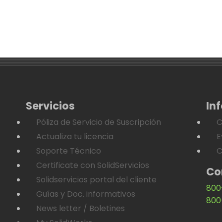
Servicios
In
Póliza de Servicio de Suscripción
C
Actualiza tu licencia
E
Soporte Técnico
C
Certificate con SolidServicios
Co
Solidservicios portal del cliente
800
Guías y Doc. informativos
800
News letter / Boletines