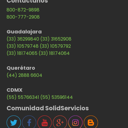
Contáctanos
800-872-9898
800-777-2908
Guadalajara
(33) 36299840
(33) 31652908
(33) 10579748
(33) 10579792
(33) 18174065
(33) 18174064
Querétaro
(44) 2888 6604
CDMX
(55) 55766341
(55) 53596144
Comunidad SolidServicios