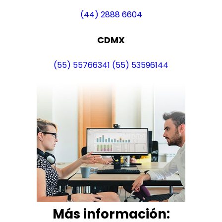
(44) 2888 6604
CDMX
(55) 55766341
(55) 53596144
Más i
nformación: