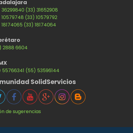
adalajara
) 36299840
(33) 31652908
) 10579748
(33) 10579792
) 18174065
(33) 18174064
erétaro
) 2888 6604
MX
) 55766341
(55) 53596144
munidad SolidServicios
ón de sugerencias