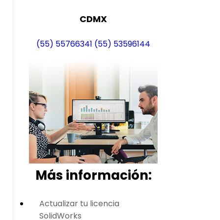
CDMX
(55) 55766341
(55) 53596144
Más i
nformación:
Actualizar tu licencia
SolidWorks