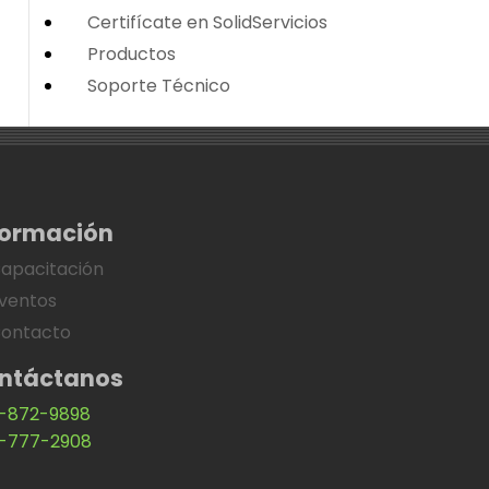
Certifícate en SolidServicios
Productos
Soporte Técnico
formación
apacitación
ventos
ontacto
ntáctanos
-872-9898
-777-2908