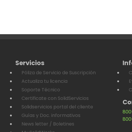
Servicios
In
Póliza de Servicio de Suscripción
C
Actualiza tu licencia
E
Soporte Técnico
C
Certificate con SolidServicios
Co
Solidservicios portal del cliente
800
Guías y Doc. informativos
800
News letter / Boletines