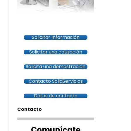
Solicitar Información
Solicitar una cotización
Solicita una demostración
Contacto SolidServicios
Datos de contacto
Contacto
Comunícate