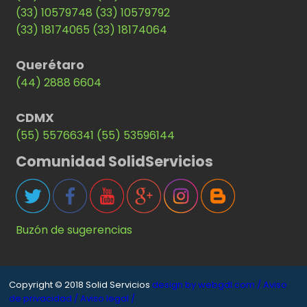
(33) 10579748
(33) 10579792
(33) 18174065
(33) 18174064
Querétaro
(44) 2888 6604
CDMX
(55) 55766341
(55) 53596144
Comunidad SolidServicios
Buzón de sugerencias
Copyright © 2018 Solid Servicios
design by webgdl.com /
Aviso
de privacidad /
Aviso legal /