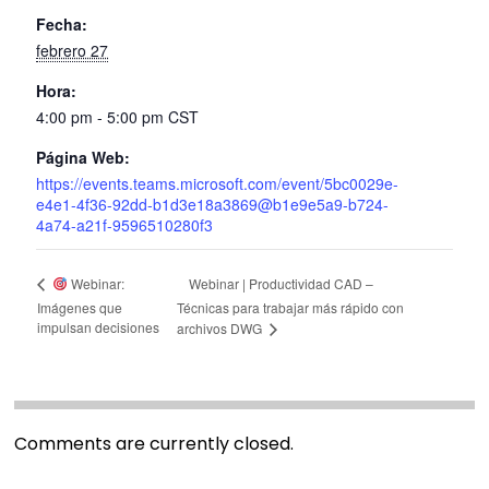
Fecha:
febrero 27
Hora:
4:00 pm - 5:00 pm
CST
Página Web:
https://events.teams.microsoft.com/event/5bc0029e-
e4e1-4f36-92dd-b1d3e18a3869@b1e9e5a9-b724-
4a74-a21f-9596510280f3
Webinar | Productividad CAD –
Webinar:
Imágenes que
Técnicas para trabajar más rápido con
impulsan decisiones
archivos DWG
Comments are currently closed.