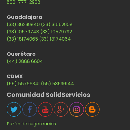
800-777-2908
Guadalajara
(33) 36299840
(33) 31652908
(33) 10579748
(33) 10579792
(33) 18174065
(33) 18174064
Querétaro
(44) 2888 6604
CDMX
(55) 55766341
(55) 53596144
Comunidad SolidServicios
Buzón de sugerencias