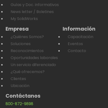
Guías y Doc. informativos
News letter / Boletines
My SolidWorks
Empresa
Información
¿Quiénes Somos?
Capacitación
Soluciones
Eventos
Reconocimientos
Contacto
Oportunidades laborales
Un servicio diferenciado
¿Qué ofrecemos?
Clientes
Ubicación
Contáctanos
800-872-9898