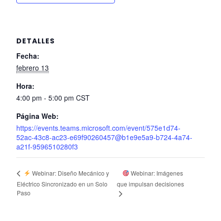
DETALLES
Fecha:
febrero 13
Hora:
4:00 pm - 5:00 pm
CST
Página Web:
https://events.teams.microsoft.com/event/575e1d74-
52ac-43c8-ac23-e69f90260457@b1e9e5a9-b724-4a74-
a21f-9596510280f3
Webinar: Imágenes
Webinar: Diseño Mecánico y
Eléctrico Sincronizado en un Solo
que impulsan decisiones
Paso