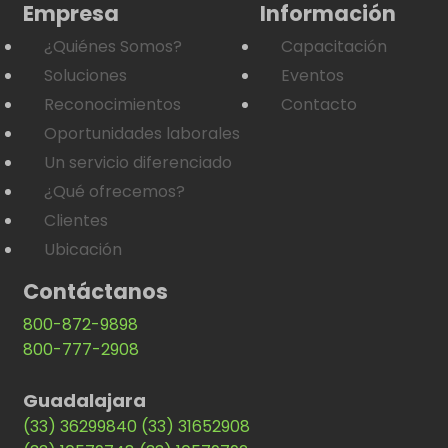
Empresa
Información
¿Quiénes Somos?
Capacitación
Soluciones
Eventos
Reconocimientos
Contacto
Oportunidades laborales
Un servicio diferenciado
¿Qué ofrecemos?
Clientes
Ubicación
Contáctanos
800-872-9898
800-777-2908
Guadalajara
(33) 36299840
(33) 31652908