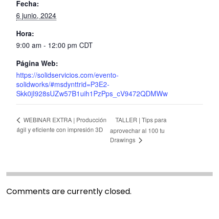
Fecha:
6 junio, 2024
Hora:
9:00 am - 12:00 pm
CDT
Página Web:
https://solidservicios.com/evento-
solidworks/#msdynttrid=P3E2-
Skk0jI928sUZw57B1uih1PzPps_cV9472QDMWw
TALLER | Tips para
WEBINAR EXTRA | Producción
ágil y eficiente con impresión 3D
aprovechar al 100 tu
Drawings
Comments are currently closed.