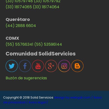
(33) 10579748
(33) 10579792
(33) 18174065
(33) 18174064
Querétaro
(44) 2888 6604
CDMX
(55) 55766341
(55) 53596144
Comunidad SolidServicios
Buzón de sugerencias
Copyright © 2018 Solid Servicios
design by webgdl.com /
Aviso
de privacidad /
Aviso legal /