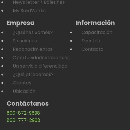
News letter / Boletines
My SolidWorks
Empresa
Información
¿Quiénes Somos?
Capacitación
Soluciones
Eventos
Reconocimientos
Contacto
Oportunidades laborales
Un servicio diferenciado
¿Qué ofrecemos?
Clientes
Ubicación
Contáctanos
800-872-9898
800-777-2908