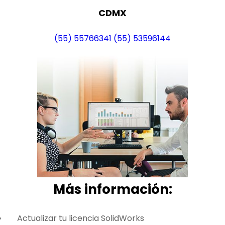
CDMX
(55) 55766341
(55) 53596144
Más i
nformación:
Actualizar tu licencia SolidWorks