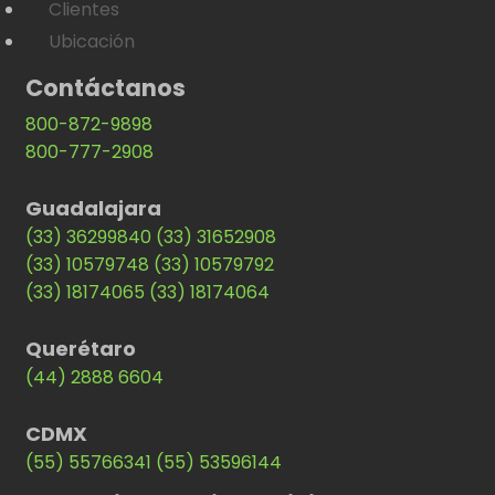
Clientes
Ubicación
Contáctanos
800-872-9898
800-777-2908
Guadalajara
(33) 36299840
(33) 31652908
(33) 10579748
(33) 10579792
(33) 18174065
(33) 18174064
Querétaro
(44) 2888 6604
CDMX
(55) 55766341
(55) 53596144