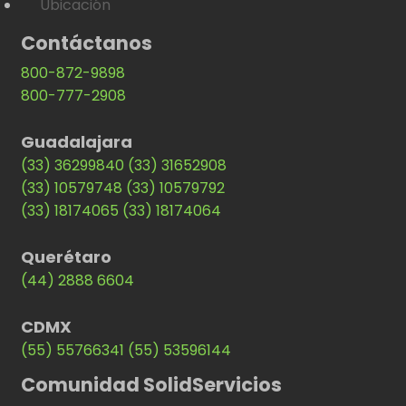
Ubicación
Contáctanos
800-872-9898
800-777-2908
Guadalajara
(33) 36299840
(33) 31652908
(33) 10579748
(33) 10579792
(33) 18174065
(33) 18174064
Querétaro
(44) 2888 6604
CDMX
(55) 55766341
(55) 53596144
Comunidad SolidServicios