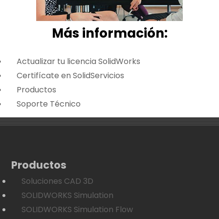
Más i
nformación:
Actualizar tu licencia SolidWorks
Certifícate en SolidServicios
Productos
Soporte Técnico
Productos
Soluciones CAD 3D
SOLIDWORKS Simulation
SOLIDWORKS Simulation Flow