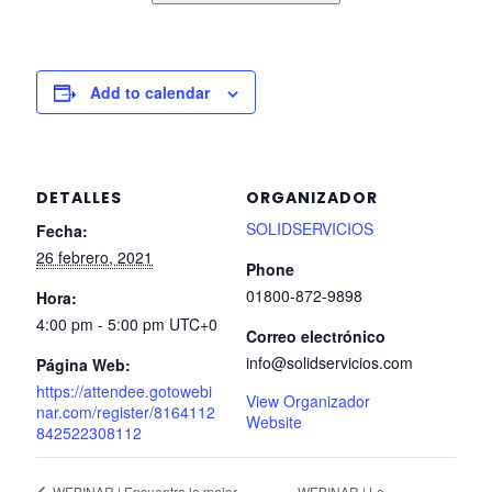
Add to calendar
DETALLES
ORGANIZADOR
SOLIDSERVICIOS
Fecha:
26 febrero, 2021
Phone
01800-872-9898
Hora:
4:00 pm - 5:00 pm
UTC+0
Correo electrónico
info@solidservicios.com
Página Web:
https://attendee.gotowebi
View Organizador
nar.com/register/8164112
Website
842522308112
WEBINAR | Lo
WEBINAR | Encuentra la mejor