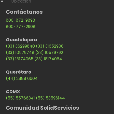
Ubicación
Contáctanos
800-872-9898
800-777-2908
Guadalajara
(33) 36299840
(33) 31652908
(33) 10579748
(33) 10579792
(33) 18174065
(33) 18174064
Querétaro
(44) 2888 6604
CDMX
(55) 55766341
(55) 53596144
Comunidad SolidServicios