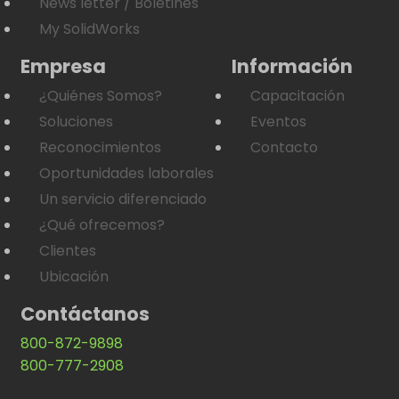
News letter / Boletines
My SolidWorks
Empresa
Información
¿Quiénes Somos?
Capacitación
Soluciones
Eventos
Reconocimientos
Contacto
Oportunidades laborales
Un servicio diferenciado
¿Qué ofrecemos?
Clientes
Ubicación
Contáctanos
800-872-9898
800-777-2908