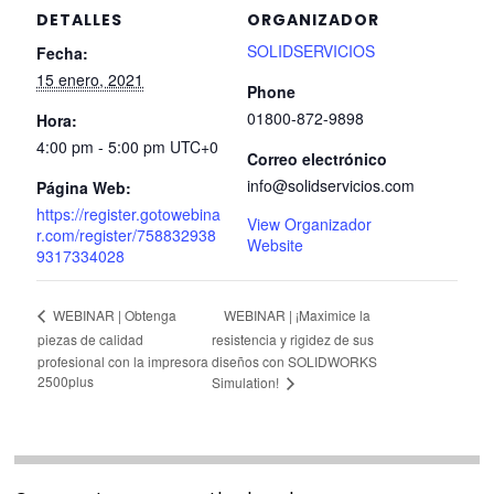
DETALLES
ORGANIZADOR
SOLIDSERVICIOS
Fecha:
15 enero, 2021
Phone
01800-872-9898
Hora:
4:00 pm - 5:00 pm
UTC+0
Correo electrónico
info@solidservicios.com
Página Web:
https://register.gotowebina
View Organizador
r.com/register/758832938
Website
9317334028
WEBINAR | ¡Maximice la
WEBINAR | Obtenga
piezas de calidad
resistencia y rigidez de sus
profesional con la impresora
diseños con SOLIDWORKS
2500plus
Simulation!