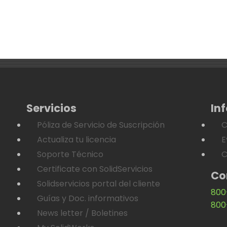
Servicios
In
Póliza de Servicio de Suscripción
C
Actualiza tu licencia
E
Soporte Técnico
C
Certificate con SolidServicios
Co
Solidservicios portal del cliente
800
Guías y Doc. informativos
800
News letter / Boletines