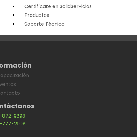
Certifícate en SolidServicios
Productos
Soporte Técnico
formación
apacitación
ventos
ontacto
ntáctanos
-872-9898
-777-2908