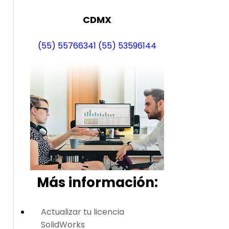
CDMX
(55) 55766341
(55) 53596144
Más i
nformación:
Actualizar tu licencia
SolidWorks