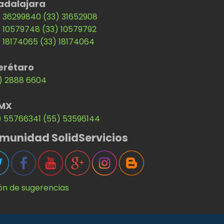
adalajara
) 36299840
(33) 31652908
) 10579748
(33) 10579792
) 18174065
(33) 18174064
erétaro
) 2888 6604
MX
) 55766341
(55) 53596144
munidad SolidServicios
ón de sugerencias