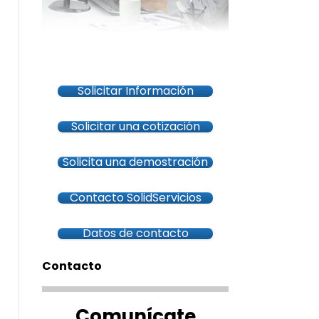
Solicitar Información
Solicitar una cotización
Solicita una demostración
Contacto SolidServicios
Datos de contacto
Contacto
Comunícate