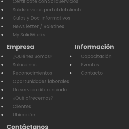
Certificate con SolidServicios
Solidservicios portal del cliente
Guías y Doc. informativos
News letter / Boletines
My SolidWorks
Empresa
Información
¿Quiénes Somos?
Capacitación
Soluciones
Eventos
Reconocimientos
Contacto
Oportunidades laborales
Un servicio diferenciado
¿Qué ofrecemos?
Clientes
Ubicación
Contáctanos