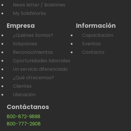
News letter / Boletines
My SolidWorks
Empresa
Información
¿Quiénes Somos?
Capacitación
Soluciones
Eventos
Reconocimientos
Contacto
Oportunidades laborales
Un servicio diferenciado
¿Qué ofrecemos?
Clientes
Ubicación
Contáctanos
800-872-9898
800-777-2908