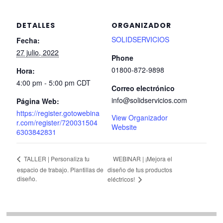
DETALLES
ORGANIZADOR
SOLIDSERVICIOS
Fecha:
27 julio, 2022
Phone
01800-872-9898
Hora:
4:00 pm - 5:00 pm
CDT
Correo electrónico
info@solidservicios.com
Página Web:
https://register.gotowebina
View Organizador
r.com/register/720031504
Website
6303842831
WEBINAR | ¡Mejora el
TALLER | Personaliza tu
espacio de trabajo. Plantillas de
diseño de tus productos
diseño.
eléctricos!