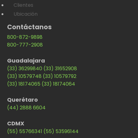
Clientes
Ubicación
Contáctanos
800-872-9898
800-777-2908
Guadalajara
(33) 36299840
(33) 31652908
(33) 10579748
(33) 10579792
(33) 18174065
(33) 18174064
Querétaro
(44) 2888 6604
CDMX
(55) 55766341
(55) 53596144