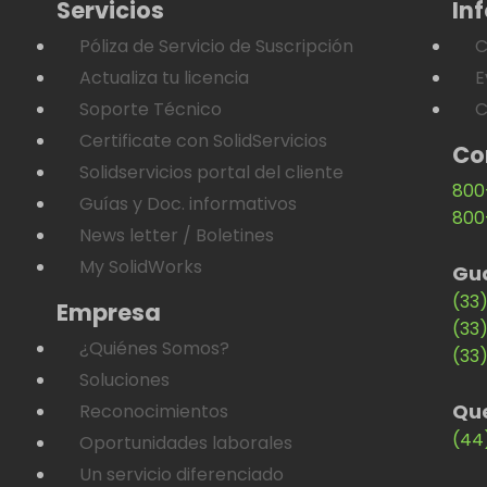
Servicios
In
Póliza de Servicio de Suscripción
C
Actualiza tu licencia
E
Soporte Técnico
C
Certificate con SolidServicios
Co
Solidservicios portal del cliente
800
Guías y Doc. informativos
800
News letter / Boletines
My SolidWorks
Gu
(33
Empresa
(33
¿Quiénes Somos?
(33
Soluciones
Qu
Reconocimientos
(44
Oportunidades laborales
Un servicio diferenciado