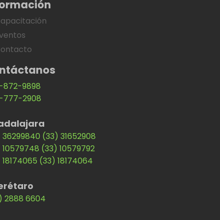
formación
apacitación
ventos
ontacto
ntáctanos
-872-9898
-777-2908
adalajara
) 36299840
(33) 31652908
) 10579748
(33) 10579792
) 18174065
(33) 18174064
erétaro
) 2888 6604