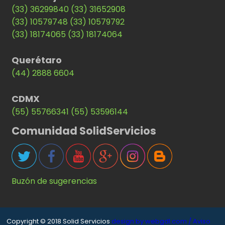
(33) 36299840
(33) 31652908
(33) 10579748
(33) 10579792
(33) 18174065
(33) 18174064
Querétaro
(44) 2888 6604
CDMX
(55) 55766341
(55) 53596144
Comunidad SolidServicios
Buzón de sugerencias
Copyright © 2018 Solid Servicios
design by webgdl.com /
Aviso