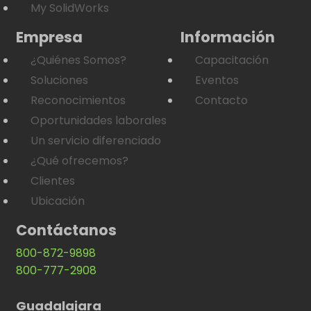
My SolidWorks
Empresa
Información
¿Quiénes Somos?
Capacitación
Soluciones
Eventos
Reconocimientos
Contacto
Oportunidades laborales
Un servicio diferenciado
¿Qué ofrecemos?
Clientes
Ubicación
Contáctanos
800-872-9898
800-777-2908
Guadalajara