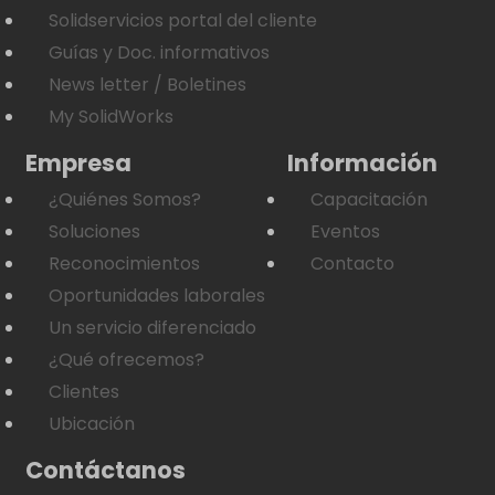
Solidservicios portal del cliente
Guías y Doc. informativos
News letter / Boletines
My SolidWorks
Empresa
Información
¿Quiénes Somos?
Capacitación
Soluciones
Eventos
Reconocimientos
Contacto
Oportunidades laborales
Un servicio diferenciado
¿Qué ofrecemos?
Clientes
Ubicación
Contáctanos