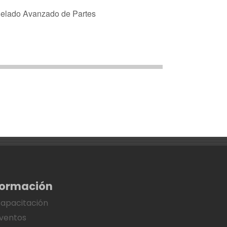
ado Avanzado de Partes
formación
apacitación
ventos