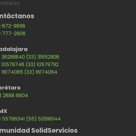
ontacto
ntáctanos
-872-9898
-777-2908
adalajara
) 36299840
(33) 31652908
) 10579748
(33) 10579792
) 18174065
(33) 18174064
erétaro
) 2888 6604
MX
) 55766341
(55) 53596144
munidad SolidServicios