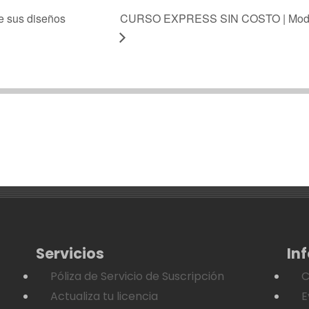
e sus diseños
CURSO EXPRESS SIN COSTO | Model
Servicios
In
Póliza de Servicio de Suscripción
C
Actualiza tu licencia
E