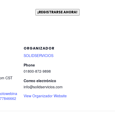
¡REGISTRARSE AHORA!
ORGANIZADOR
SOLIDSERVICIOS
Phone
01800-872-9898
 pm
CST
Correo electrónico
info@solidservicios.com
.gotowebina
View Organizador Website
/377846662