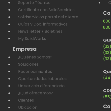
Soporte Técnico
C
Certificate con SolidServicios
Co
Solidservicios portal del cliente
800
Guías y Doc. informativos
800
News letter / Boletines
My SolidWorks
Gu
(33
Empresa
(33
¿Quiénes Somos?
(33
Soluciones
Qu
Reconocimientos
(44
Oportunidades laborales
Un servicio diferenciado
CD
¿Qué ofrecemos?
(55
Clientes
Co
Ubicación