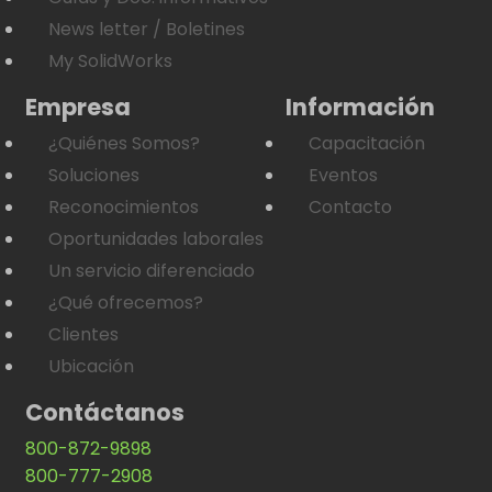
News letter / Boletines
My SolidWorks
Empresa
Información
¿Quiénes Somos?
Capacitación
Soluciones
Eventos
Reconocimientos
Contacto
Oportunidades laborales
Un servicio diferenciado
¿Qué ofrecemos?
Clientes
Ubicación
Contáctanos
800-872-9898
800-777-2908