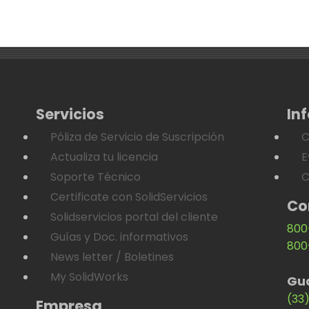
Servicios
In
Póliza de Servicio de Suscripción
C
Actualiza tu licencia
E
Soporte Técnico
C
Certificate con SolidServicios
Co
Solidservicios portal del cliente
800
Guías y Doc. informativos
800
News letter / Boletines
My SolidWorks
Gu
(33
Empresa