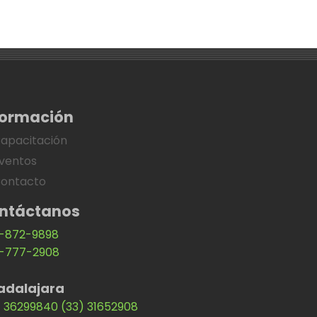
formación
apacitación
ventos
ontacto
ntáctanos
-872-9898
-777-2908
adalajara
) 36299840
(33) 31652908