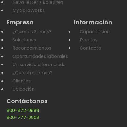
News letter / Boletines
My SolidWorks
Empresa
Información
¿Quiénes Somos?
Capacitación
Soluciones
Eventos
Reconocimientos
Contacto
Oportunidades laborales
Un servicio diferenciado
¿Qué ofrecemos?
Clientes
Ubicación
Contáctanos
800-872-9898
800-777-2908