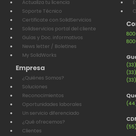
Actualiza tu licencia
E
Soporte Técnico
C
Certificate con SolidServicios
Co
Solidservicios portal del cliente
800
Guías y Doc. informativos
800
News letter / Boletines
My SolidWorks
Gu
(33
Empresa
(33
¿Quiénes Somos?
(33
Soluciones
Qu
Reconocimientos
(44
Oportunidades laborales
Un servicio diferenciado
CD
¿Qué ofrecemos?
(55
Clientes