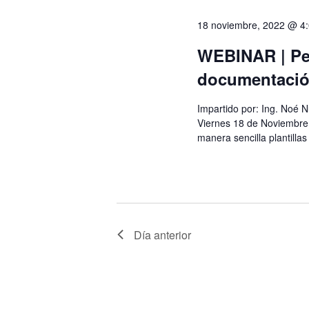
de
palabra
clave.
18 noviembre, 2022 @ 4
Eventos
WEBINAR | Per
documentación
Impartido por: Ing. Noé N
Viernes 18 de Noviembre
manera sencilla plantillas
Día anterior