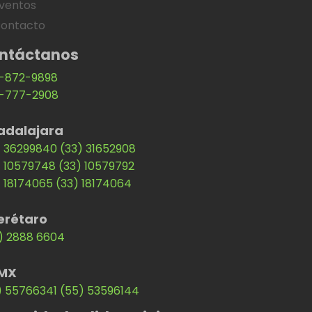
ventos
ontacto
ntáctanos
-872-9898
-777-2908
adalajara
) 36299840
(33) 31652908
) 10579748
(33) 10579792
) 18174065
(33) 18174064
erétaro
) 2888 6604
MX
) 55766341
(55) 53596144