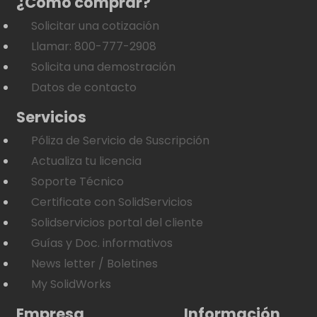
¿Como comprar?
Solicitar una cotización
Llamar: 800-777-2908
Solicita una demostración
Datos de contacto
Servicios
Póliza de Servicio de Suscripción
Actualiza tu licencia
Soporte Técnico
Certificate con SolidServicios
Solidservicios portal del cliente
Guías y Doc. informativos
News letter / Boletines
My SolidWorks
Empresa
Información