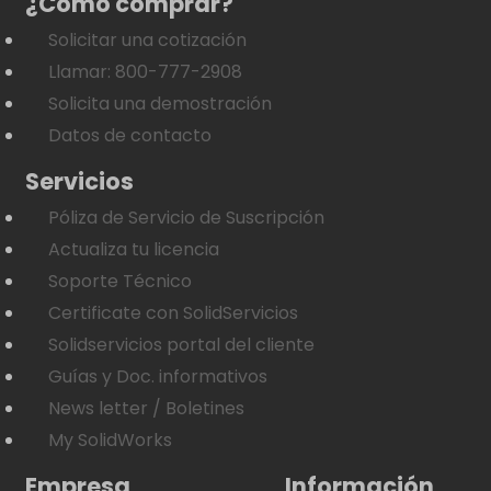
¿Como comprar?
Solicitar una cotización
Llamar: 800-777-2908
Solicita una demostración
Datos de contacto
Servicios
Póliza de Servicio de Suscripción
Actualiza tu licencia
Soporte Técnico
Certificate con SolidServicios
Solidservicios portal del cliente
Guías y Doc. informativos
News letter / Boletines
My SolidWorks
Empresa
Información