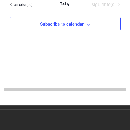
vist
Eventos
Today
siguiente(s)
Eventos
anterior(es)
navega
de
de
Eve
Subscribe to calendar
vistas
de
Evento