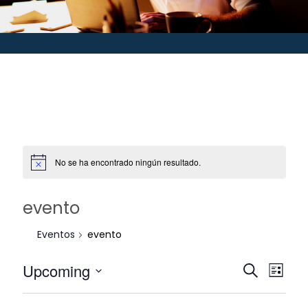
No se ha encontrado ningún resultado.
evento
Eventos
evento
Upcoming
Búsque
Nav
Buscar
List
Seleccionar
de
y
fecha.