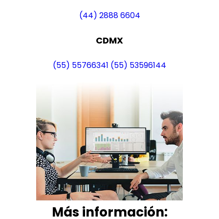
(44) 2888 6604
CDMX
(55) 55766341
(55) 53596144
Más i
nformación: