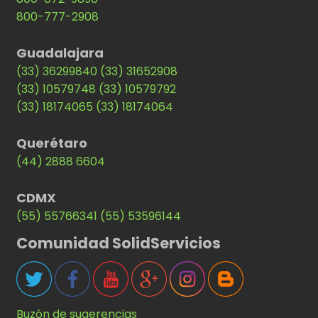
800-777-2908
Guadalajara
(33) 36299840
(33) 31652908
(33) 10579748
(33) 10579792
(33) 18174065
(33) 18174064
Querétaro
(44) 2888 6604
CDMX
(55) 55766341
(55) 53596144
Comunidad SolidServicios
Buzón de sugerencias