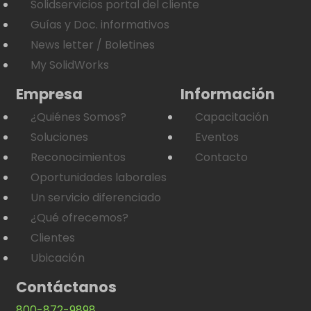
Solidservicios portal del cliente
Guías y Doc. informativos
News letter / Boletines
My SolidWorks
Empresa
Información
¿Quiénes Somos?
Capacitación
Soluciones
Eventos
Reconocimientos
Contacto
Oportunidades laborales
Un servicio diferenciado
¿Qué ofrecemos?
Clientes
Ubicación
Contáctanos
800-872-9898