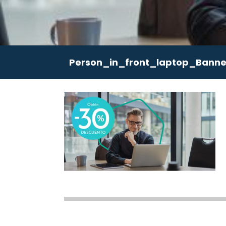
Person_in_front_laptop_Banne