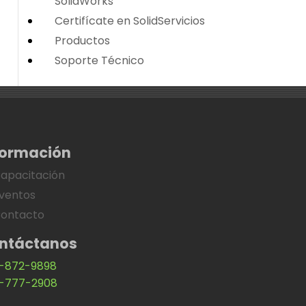
SolidWorks
Certifícate en SolidServicios
Productos
Soporte Técnico
formación
apacitación
ventos
ontacto
ntáctanos
-872-9898
-777-2908