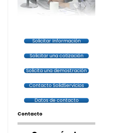
Solicitar Información
Solicitar una cotización
Solicita una demostración
Contacto SolidServicios
Datos de contacto
Contacto