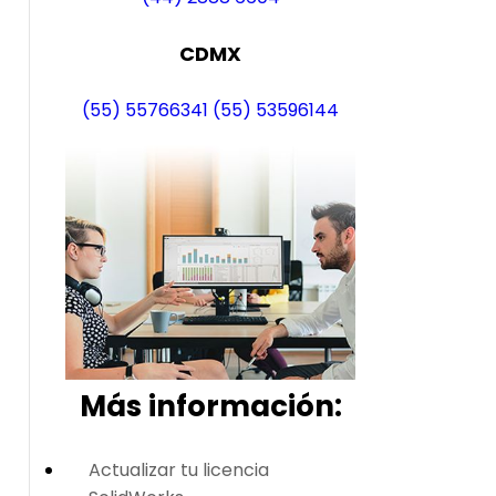
CDMX
(55) 55766341
(55) 53596144
Más i
nformación:
Actualizar tu licencia