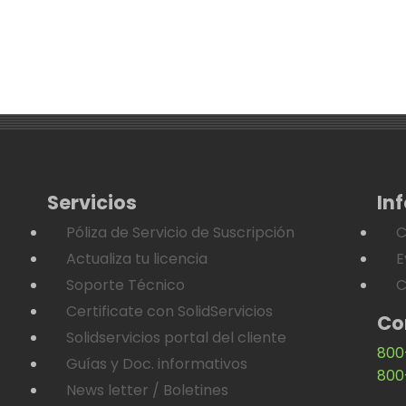
Servicios
In
Póliza de Servicio de Suscripción
C
Actualiza tu licencia
E
Soporte Técnico
C
Certificate con SolidServicios
Co
Solidservicios portal del cliente
800
Guías y Doc. informativos
800
News letter / Boletines