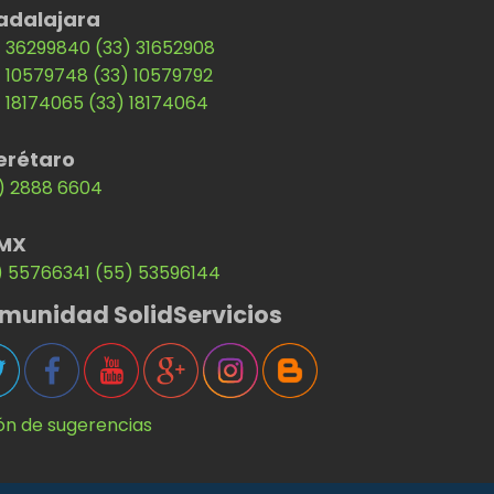
adalajara
) 36299840
(33) 31652908
) 10579748
(33) 10579792
) 18174065
(33) 18174064
erétaro
) 2888 6604
MX
) 55766341
(55) 53596144
munidad SolidServicios
ón de sugerencias