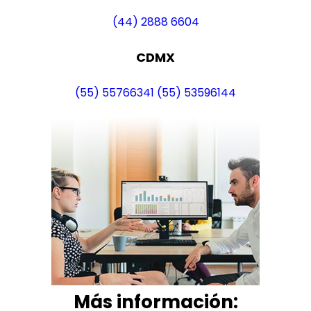
(44) 2888 6604
CDMX
(55) 55766341
(55) 53596144
Más i
nformación: