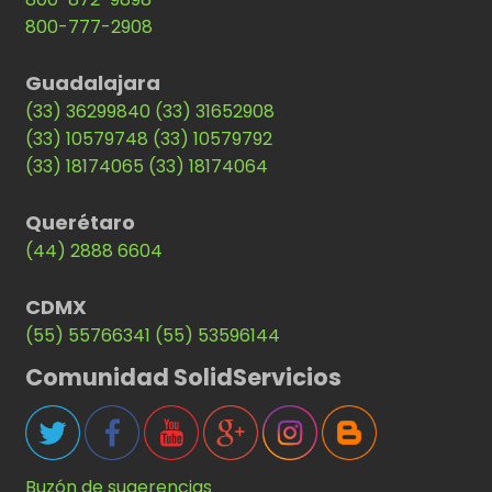
800-777-2908
Guadalajara
(33) 36299840
(33) 31652908
(33) 10579748
(33) 10579792
(33) 18174065
(33) 18174064
Querétaro
(44) 2888 6604
CDMX
(55) 55766341
(55) 53596144
Comunidad SolidServicios
Buzón de sugerencias