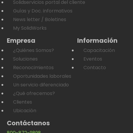
Solidservicios portal del cliente
Guías y Doc. informativos
News letter / Boletines
My SolidWorks
Empresa
Información
¿Quiénes Somos?
Capacitación
Soluciones
Eventos
Reconocimientos
Contacto
Oportunidades laborales
Un servicio diferenciado
¿Qué ofrecemos?
Clientes
Ubicación
Contáctanos
800-872-9898