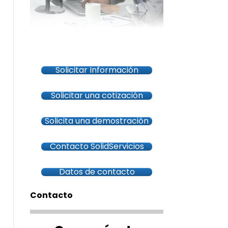
Solicitar Información
Solicitar una cotización
Solicita una demostración
Contacto SolidServicios
Datos de contacto
Contacto