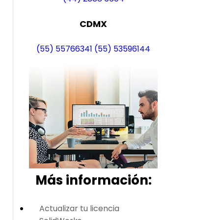
CDMX
(55) 55766341
(55) 53596144
Más i
nformación:
Actualizar tu licencia