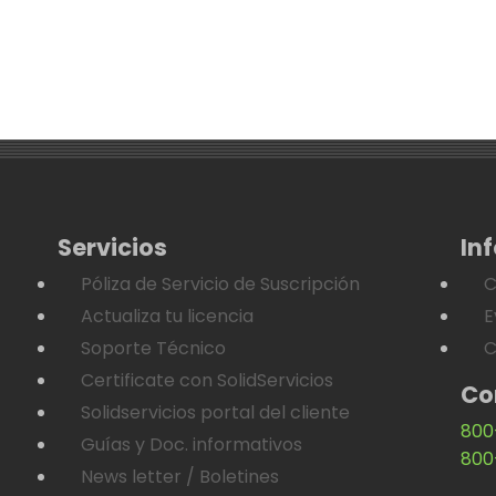
Servicios
In
Póliza de Servicio de Suscripción
C
Actualiza tu licencia
E
Soporte Técnico
C
Certificate con SolidServicios
Co
Solidservicios portal del cliente
800
Guías y Doc. informativos
800
News letter / Boletines