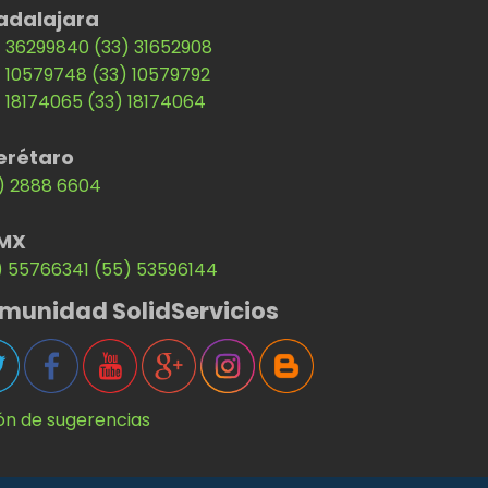
adalajara
) 36299840
(33) 31652908
) 10579748
(33) 10579792
) 18174065
(33) 18174064
erétaro
) 2888 6604
MX
) 55766341
(55) 53596144
munidad SolidServicios
ón de sugerencias