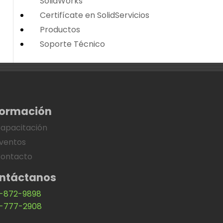
SolidWorks
Certifícate en SolidServicios
Productos
Soporte Técnico
formación
apacitación
ventos
ontacto
ntáctanos
-872-9898
-777-2908