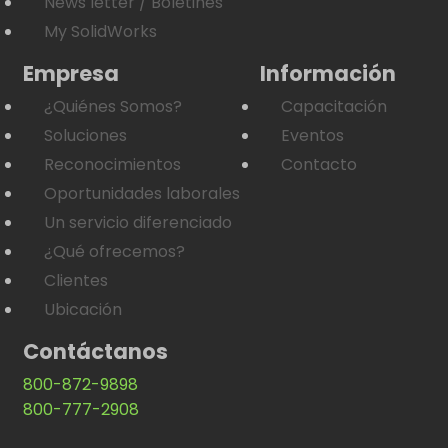
News letter / Boletines
My SolidWorks
Empresa
Información
¿Quiénes Somos?
Capacitación
Soluciones
Eventos
Reconocimientos
Contacto
Oportunidades laborales
Un servicio diferenciado
¿Qué ofrecemos?
Clientes
Ubicación
Contáctanos
800-872-9898
800-777-2908