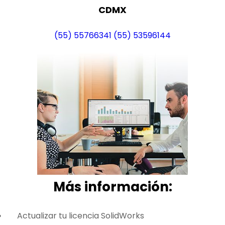
CDMX
(55) 55766341
(55) 53596144
Más i
nformación:
Actualizar tu licencia SolidWorks