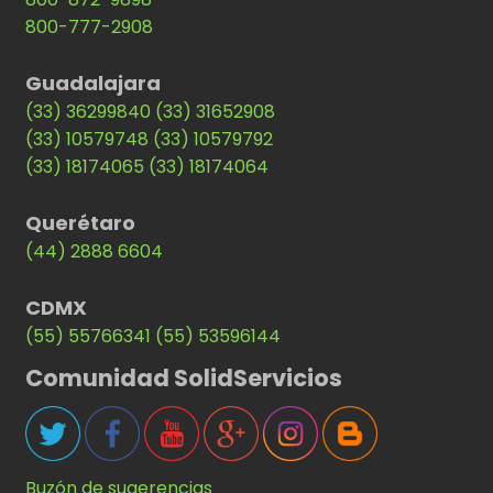
800-777-2908
Guadalajara
(33) 36299840
(33) 31652908
(33) 10579748
(33) 10579792
(33) 18174065
(33) 18174064
Querétaro
(44) 2888 6604
CDMX
(55) 55766341
(55) 53596144
Comunidad SolidServicios
Buzón de sugerencias