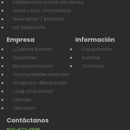
Solidservicios portal del cliente
Guías y Doc. informativos
News letter / Boletines
My SolidWorks
Empresa
Información
¿Quiénes Somos?
Capacitación
Soluciones
Eventos
Reconocimientos
Contacto
Oportunidades laborales
Un servicio diferenciado
¿Qué ofrecemos?
Clientes
Ubicación
Contáctanos
800-872-9898