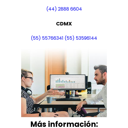
(44) 2888 6604
CDMX
(55) 55766341
(55) 53596144
Más i
nformación: