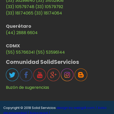
(33) 36299840
(33) 31652908
(33) 10579748
(33) 10579792
(33) 18174065
(33) 18174064
Querétaro
(44) 2888 6604
CDMX
(55) 55766341
(55) 53596144
Comunidad SolidServicios
Buzón de sugerencias
Copyright © 2018 Solid Servicios
design by webgdl.com /
Aviso
de privacidad /
Aviso legal /