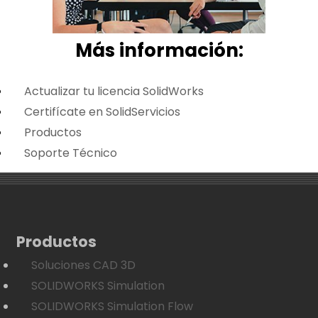
Más i
nformación:
Actualizar tu licencia SolidWorks
Certifícate en SolidServicios
Productos
Soporte Técnico
Productos
Soluciones CAD 3D
SOLIDWORKS Simulation
SOLIDWORKS Simulation Flow