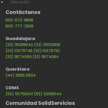
Ubicación
Contáctanos
800-872-9898
800-777-2908
Guadalajara
(33) 36299840
(33) 31652908
(33) 10579748
(33) 10579792
(33) 18174065
(33) 18174064
Querétaro
(44) 2888 6604
CDMX
(55) 55766341
(55) 53596144
Comunidad SolidServicios