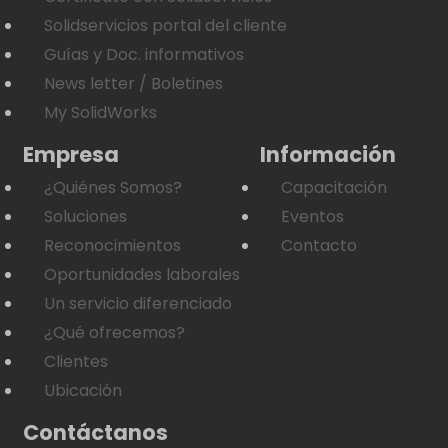
Solidservicios portal del cliente
Guías y Doc. informativos
News letter / Boletines
My SolidWorks
Empresa
Información
¿Quiénes Somos?
Capacitación
Soluciones
Eventos
Reconocimientos
Contacto
Oportunidades laborales
Un servicio diferenciado
¿Qué ofrecemos?
Clientes
Ubicación
Contáctanos